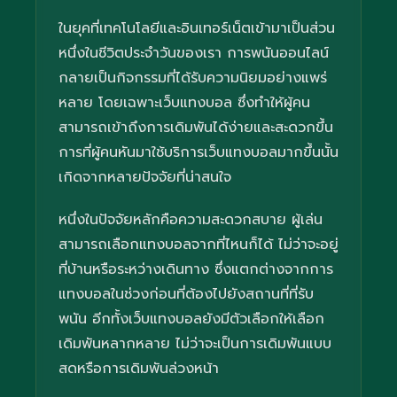
ในยุคที่เทคโนโลยีและอินเทอร์เน็ตเข้ามาเป็นส่วน
หนึ่งในชีวิตประจำวันของเรา การพนันออนไลน์
กลายเป็นกิจกรรมที่ได้รับความนิยมอย่างแพร่
หลาย โดยเฉพาะเว็บแทงบอล ซึ่งทำให้ผู้คน
สามารถเข้าถึงการเดิมพันได้ง่ายและสะดวกขึ้น
การที่ผู้คนหันมาใช้บริการเว็บแทงบอลมากขึ้นนั้น
เกิดจากหลายปัจจัยที่น่าสนใจ
หนึ่งในปัจจัยหลักคือความสะดวกสบาย ผู้เล่น
สามารถเลือกแทงบอลจากที่ไหนก็ได้ ไม่ว่าจะอยู่
ที่บ้านหรือระหว่างเดินทาง ซึ่งแตกต่างจากการ
แทงบอลในช่วงก่อนที่ต้องไปยังสถานที่ที่รับ
พนัน อีกทั้งเว็บแทงบอลยังมีตัวเลือกให้เลือก
เดิมพันหลากหลาย ไม่ว่าจะเป็นการเดิมพันแบบ
สดหรือการเดิมพันล่วงหน้า