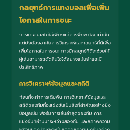
กลยุทธ์การแทงบอลเพื่อเพิ่ม
โอกาสในการชนะ
การแทงบอลไม่ใช่เพียงแค่การพึ่งพาโชคเท่านั้น
แต่ยังต้องอาศัยการวิเคราะห์และกลยุทธ์ที่ดีเพื่อ
เพิ่มโอกาสในการชนะ การมีกลยุทธ์ที่ดีจะช่วยให้
ผู้เล่นสามารถตัดสินใจได้อย่างแม่นยำและมี
ประสิทธิภาพ
การวิเคราะห์ข้อมูลและสถิติ
ก่อนที่จะทำการเดิมพัน การวิเคราะห์ข้อมูลและ
สถิติของทีมที่จะแข่งขันเป็นสิ่งที่สำคัญอย่างยิ่ง
ข้อมูลเช่น ฟอร์มการเล่นล่าสุดของทีม การ
แข่งขันที่ผ่านมาระหว่างสองทีม และสภาพความ
พร้อมของนักเตะจะมีผลต่อผลการแข่งขันอย่าง