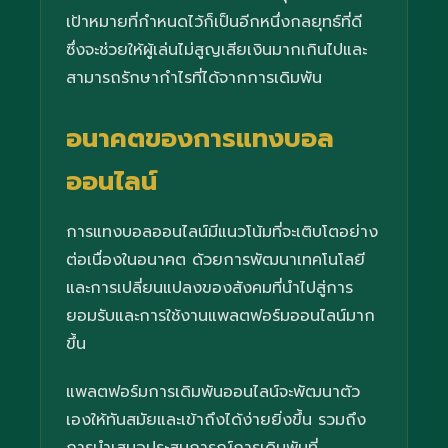
เป้าหมายที่กำหนดไว้ก็เป็นอีกหนึ่งกลยุทธ์ที่ดี
ซึ่งจะช่วยให้ผู้เล่นไม่สูญเสียเงินมากเกินไปและ
สามารถรักษากำไรที่ได้จากการเดิมพัน
อนาคตของการแทงบอล
ออนไลน์
การแทงบอลออนไลน์มีแนวโน้มที่จะเติบโตอย่าง
ต่อเนื่องในอนาคต ด้วยการพัฒนาเทคโนโลยี
และการเปลี่ยนแปลงของสังคมที่นำไปสู่การ
ยอมรับและการใช้งานแพลตฟอร์มออนไลน์มาก
ขึ้น
แพลตฟอร์มการเดิมพันออนไลน์จะพัฒนาตัว
เองให้ทันสมัยและเข้าถึงได้ง่ายยิ่งขึ้น รวมถึง