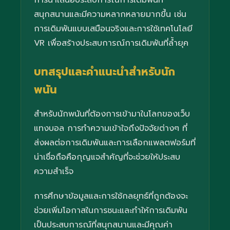
การนำเสนอประสบการณ์การเดิมพันที่
สนุกสนานและมีความหลากหลายมากขึ้น เช่น
การเดิมพันแบบเสมือนจริงและการใช้เทคโนโลยี
VR เพื่อสร้างประสบการณ์การเดิมพันที่ล้ำยุค
บทสรุปและคำแนะนำสำหรับนัก
พนัน
สำหรับนักพนันที่ต้องการเข้ามาในโลกของเว็บ
แทงบอล การทำความเข้าใจถึงปัจจัยต่างๆ ที่
ส่งผลต่อการเดิมพันและการเลือกแพลตฟอร์มที่
น่าเชื่อถือคือกุญแจสำคัญที่จะช่วยให้ประสบ
ความสำเร็จ
การศึกษาข้อมูลและการใช้กลยุทธ์ที่ถูกต้องจะ
ช่วยเพิ่มโอกาสในการชนะและทำให้การเดิมพัน
เป็นประสบการณ์ที่สนุกสนานและมีคุณค่า