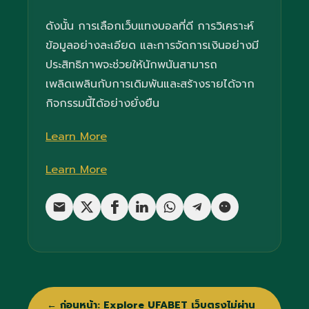
ดังนั้น การเลือกเว็บแทงบอลที่ดี การวิเคราะห์
ข้อมูลอย่างละเอียด และการจัดการเงินอย่างมี
ประสิทธิภาพจะช่วยให้นักพนันสามารถ
เพลิดเพลินกับการเดิมพันและสร้างรายได้จาก
กิจกรรมนี้ได้อย่างยั่งยืน
Learn More
Learn More
← ก่อนหน้า: Explore UFABET เว็บตรงไม่ผ่าน