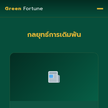
Green
Fortune
กลยุทธ์การเดิมพัน