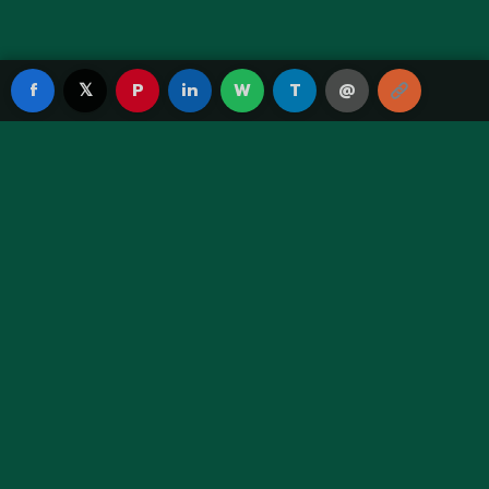
f
𝕏
P
in
W
T
@
Green Fortune TH
เว็บพนันออนไลน์ระดับพรีเมียม ให้บริการด้วยมาตรฐานสูงสุด
ปลอดภัย โปร่งใส จ่ายจริงทุกยอด
เมนูหลัก
หน้าแรก
แทงบอล
คาสิโน