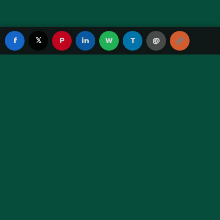
f
𝕏
P
in
W
T
@
Green Fortune TH
เว็บพนันออนไลน์ระดับพรีเมียม ให้บริการด้วยมาตรฐานสูงสุด
ปลอดภัย โปร่งใส จ่ายจริงทุกยอด
เมนูหลัก
หน้าแรก
แทงบอล
คาสิโน