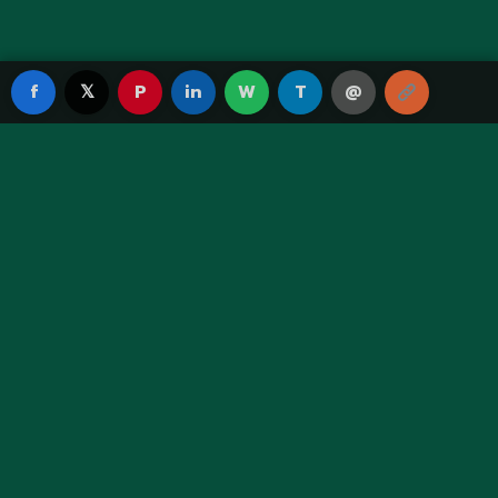
f
𝕏
P
in
W
T
@
Green Fortune TH
เว็บพนันออนไลน์ระดับพรีเมียม ให้บริการด้วยมาตรฐานสูงสุด
ปลอดภัย โปร่งใส จ่ายจริงทุกยอด
เมนูหลัก
หน้าแรก
แทงบอล
คาสิโน