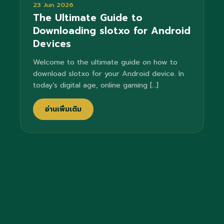
23 Jun 2026
The Ultimate Guide to
Downloading slotxo for Android
Devices
Welcome to the ultimate guide on how to
download slotxo for your Android device. In
today’s digital age, online gaming […]
อ่านเพิ่มเติม