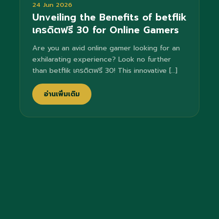
24 Jun 2026
Unveiling the Benefits of betflik
เครดิตฟรี 30 for Online Gamers
Are you an avid online gamer looking for an
exhilarating experience? Look no further
than betflik เครดิตฟรี 30! This innovative […]
อ่านเพิ่มเติม