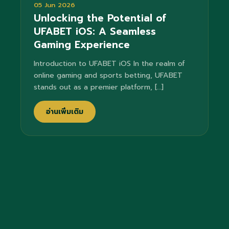
05 Jun 2026
Unlocking the Potential of
UFABET iOS: A Seamless
Gaming Experience
Introduction to UFABET iOS In the realm of
online gaming and sports betting, UFABET
stands out as a premier platform, […]
อ่านเพิ่มเติม