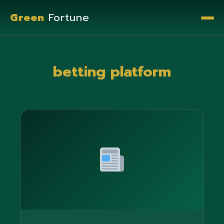
Green
Fortune
betting platform