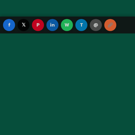
f
𝕏
P
in
W
T
@
Green Fortune TH
เว็บพนันออนไลน์ระดับพรีเมียม ให้บริการด้วยมาตรฐานสูงสุด
ปลอดภัย โปร่งใส จ่ายจริงทุกยอด
เมนูหลัก
หน้าแรก
แทงบอล
คาสิโน