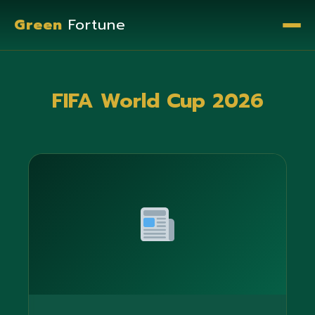
Green
Fortune
FIFA World Cup 2026