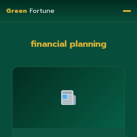
Green
Fortune
financial planning