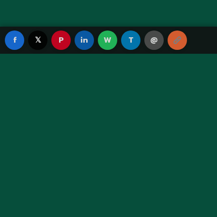
f
𝕏
P
in
W
T
@
Green Fortune TH
เว็บพนันออนไลน์ระดับพรีเมียม ให้บริการด้วยมาตรฐานสูงสุด
ปลอดภัย โปร่งใส จ่ายจริงทุกยอด
เมนูหลัก
หน้าแรก
แทงบอล
คาสิโน