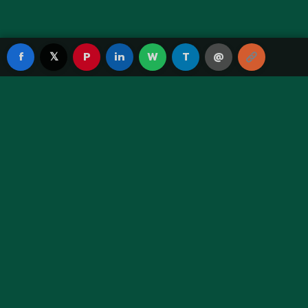
f
𝕏
P
in
W
T
@
Green Fortune TH
เว็บพนันออนไลน์ระดับพรีเมียม ให้บริการด้วยมาตรฐานสูงสุด
ปลอดภัย โปร่งใส จ่ายจริงทุกยอด
เมนูหลัก
หน้าแรก
แทงบอล
คาสิโน