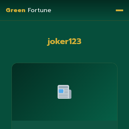
Green
Fortune
joker123