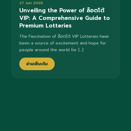
27 Jun 2026
Unveiling the Power of ล็อตโต้
VIP: A Comprehensive Guide to
Premium Lotteries
The Fascination of ล็อตโต้ VIP Lotteries have
been a source of excitement and hope for
people around the world for […]
อ่านเพิ่มเติม