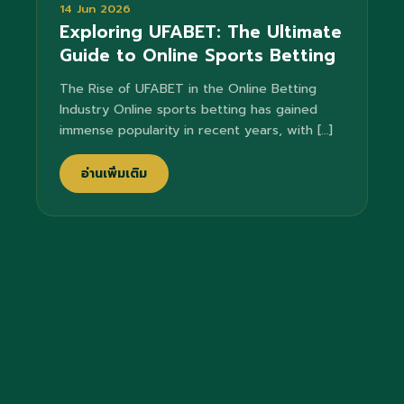
14 Jun 2026
Exploring UFABET: The Ultimate
Guide to Online Sports Betting
The Rise of UFABET in the Online Betting
Industry Online sports betting has gained
immense popularity in recent years, with […]
อ่านเพิ่มเติม