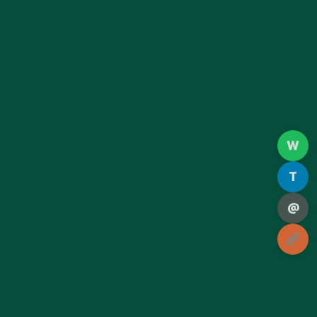
W
T
@