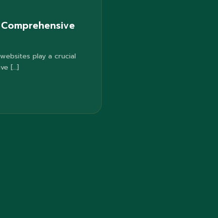
A Comprehensive
websites play a crucial
ve […]