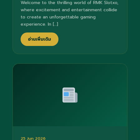
Welcome to the thrilling world of RMK Slotxo,
where excitement and entertainment collide
to create an unforgettable gaming
experience. In […]
อ่านเพิ่มเติม
25 Jun 2026