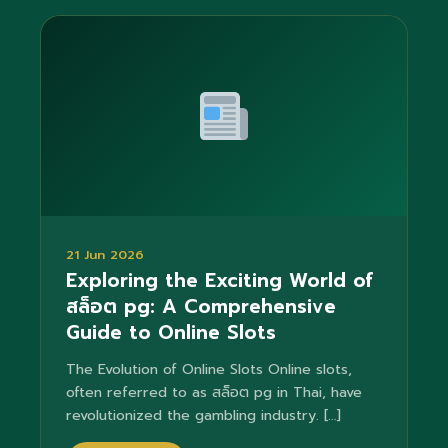
21 Jun 2026
Exploring the Exciting World of
สล็อต pg: A Comprehensive
Guide to Online Slots
The Evolution of Online Slots Online slots,
often referred to as สล็อต pg in Thai, have
revolutionized the gambling industry. […]