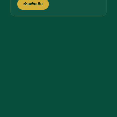
อ่านเพิ่มเติม