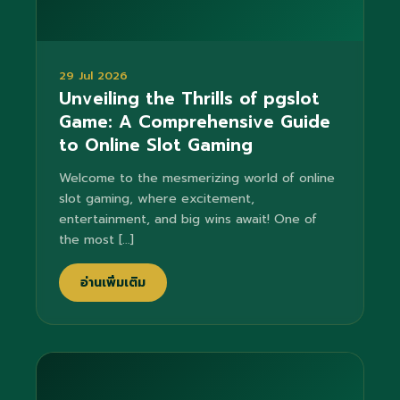
29 Jul 2026
Unveiling the Thrills of pgslot
Game: A Comprehensive Guide
to Online Slot Gaming
Welcome to the mesmerizing world of online
slot gaming, where excitement,
entertainment, and big wins await! One of
the most […]
อ่านเพิ่มเติม