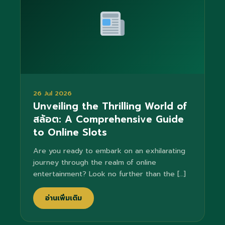
26 Jul 2026
Unveiling the Thrilling World of
สล้อต: A Comprehensive Guide
to Online Slots
Are you ready to embark on an exhilarating
journey through the realm of online
entertainment? Look no further than the […]
อ่านเพิ่มเติม