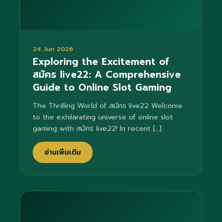
24 Jun 2026
Exploring the Excitement of
สมัคร live22: A Comprehensive
Guide to Online Slot Gaming
The Thrilling World of สมัคร live22 Welcome
to the exhilarating universe of online slot
gaming with สมัคร live22! In recent […]
อ่านเพิ่มเติม