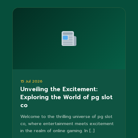
15 Jul 2026
Unveiling the Excitement:
Exploring the World of pg slot
co
Welcome to the thrilling universe of pg slot
co, where entertainment meets excitement
in the realm of online gaming. In […]