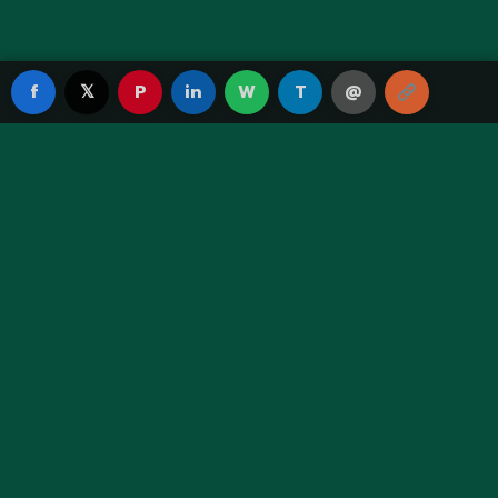
f
𝕏
P
in
W
T
@
Green Fortune TH
เว็บพนันออนไลน์ระดับพรีเมียม ให้บริการด้วยมาตรฐานสูงสุด
ปลอดภัย โปร่งใส จ่ายจริงทุกยอด
เมนูหลัก
หน้าแรก
แทงบอล
คาสิโน