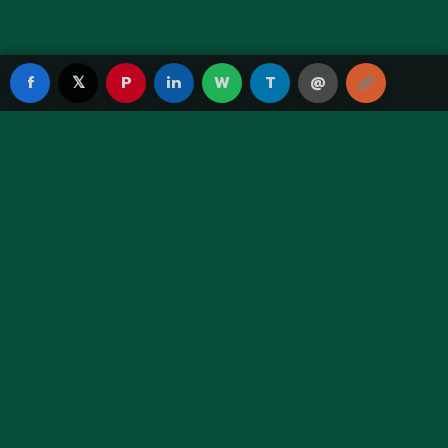
f
𝕏
P
in
W
T
@
Green Fortune TH
เว็บพนันออนไลน์ระดับพรีเมียม ให้บริการด้วยมาตรฐานสูงสุด
ปลอดภัย โปร่งใส จ่ายจริงทุกยอด
เมนูหลัก
หน้าแรก
แทงบอล
คาสิโน