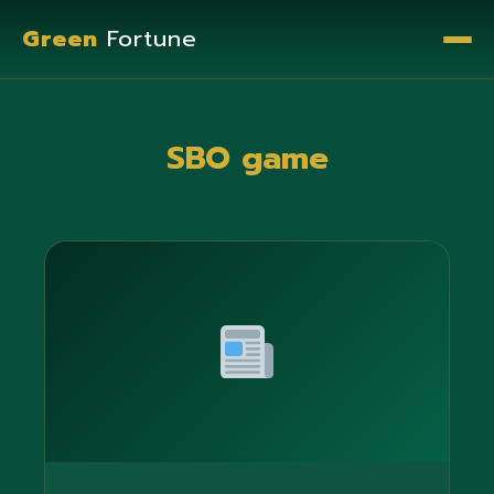
Green
Fortune
SBO game