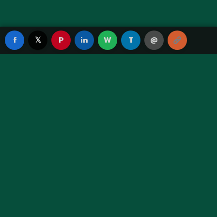
f
𝕏
P
in
W
T
@
Green Fortune TH
เว็บพนันออนไลน์ระดับพรีเมียม ให้บริการด้วยมาตรฐานสูงสุด
ปลอดภัย โปร่งใส จ่ายจริงทุกยอด
เมนูหลัก
หน้าแรก
แทงบอล
คาสิโน