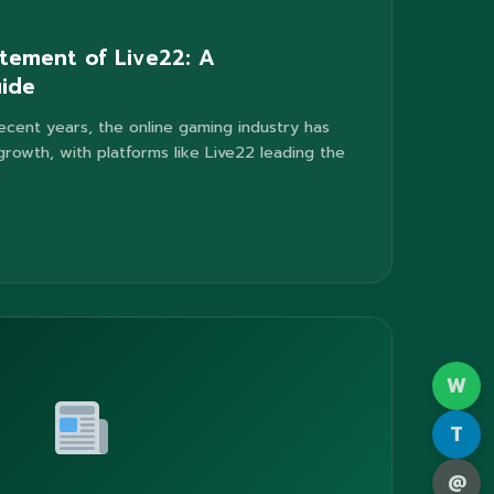
itement of Live22: A
ide
recent years, the online gaming industry has
rowth, with platforms like Live22 leading the
W
T
@