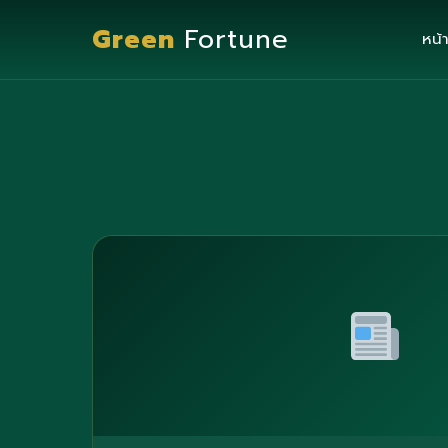
Green
Fortune
หน้