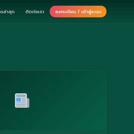
ารล่าสุด
ติดต่อเรา
ลงทะเบียน / เข้าสู่ระบบ