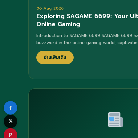
06 Aug 2026
Exploring SAGAME 6699: Your Ult
Online Gaming
Introduction to SAGAME 6699 SAGAME 6699 ha
buzzword in the online gaming world, captivatin
อ่านเพิ่มเติม
f
𝕏
P