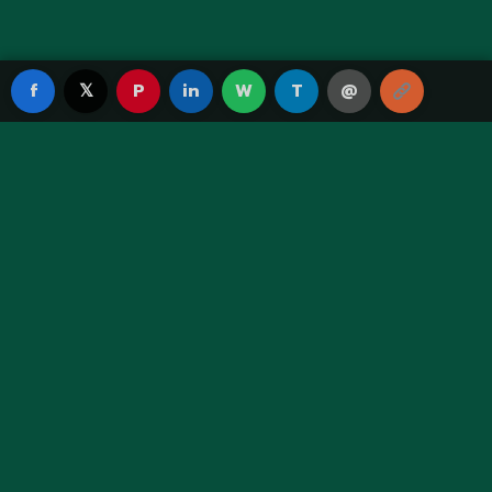
f
𝕏
P
in
W
T
@
Green Fortune TH
เว็บพนันออนไลน์ระดับพรีเมียม ให้บริการด้วยมาตรฐานสูงสุด
ปลอดภัย โปร่งใส จ่ายจริงทุกยอด
เมนูหลัก
หน้าแรก
แทงบอล
คาสิโน