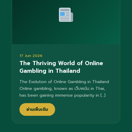
17 Jun 2026
The Thriving World of Online
Gambling in Thailand
The Evolution of Online Gambling in Thailand
Online gambling, known as เว็บพนัน in Thai,
has been gaining immense popularity in […]
อ่านเพิ่มเติม