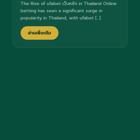
The Rise of ufabet เว็บหลัก in Thailand Online
betting has seen a significant surge in
popularity in Thailand, with ufabet […]
อ่านเพิ่มเติม