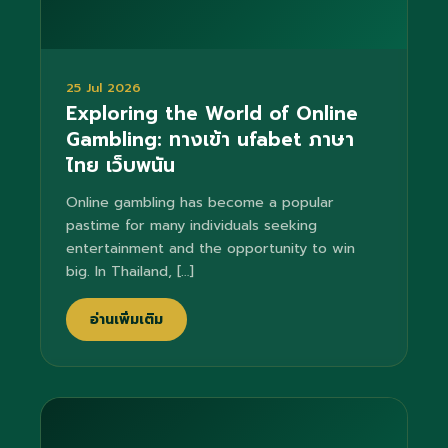
25 Jul 2026
Exploring the World of Online
Gambling: ทางเข้า ufabet ภาษา
ไทย เว็บพนัน
Online gambling has become a popular
pastime for many individuals seeking
entertainment and the opportunity to win
big. In Thailand, […]
อ่านเพิ่มเติม