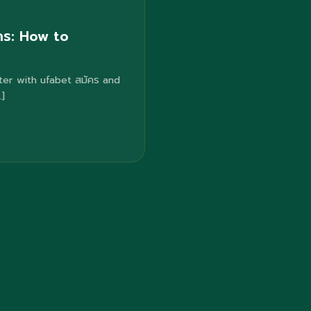
คร: How to
ter with ufabet สมัคร and
…]