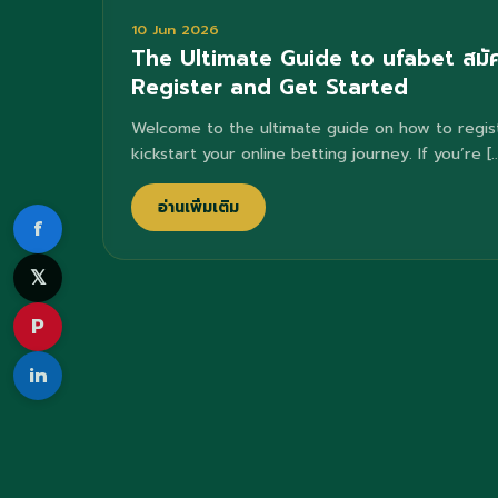
10 Jun 2026
The Ultimate Guide to ufabet สมั
Register and Get Started
Welcome to the ultimate guide on how to regis
kickstart your online betting journey. If you’re [
อ่านเพิ่มเติม
f
𝕏
P
in