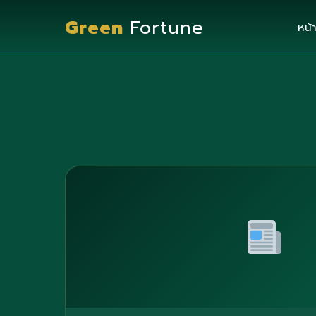
Green
Fortune
หน้