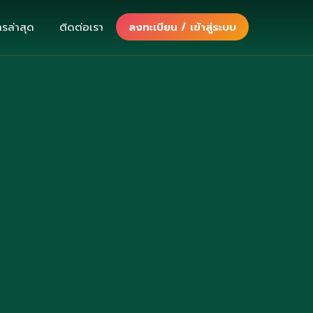
ารล่าสุด
ติดต่อเรา
ลงทะเบียน / เข้าสู่ระบบ