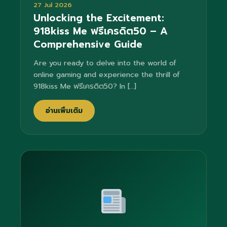
27 Jul 2026
Unlocking the Excitement:
918kiss Me ฟรีเครดิต50 – A
Comprehensive Guide
Are you ready to delve into the world of
online gaming and experience the thrill of
918kiss Me ฟรีเครดิต50? In […]
อ่านเพิ่มเติม