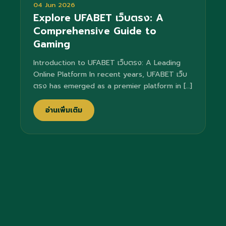
04 Jun 2026
Explore UFABET เว็บตรง: A
Comprehensive Guide to
Gaming
Introduction to UFABET เว็บตรง: A Leading
Online Platform In recent years, UFABET เว็บ
ตรง has emerged as a premier platform in […]
อ่านเพิ่มเติม