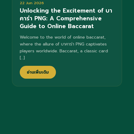
22 Jun 2026
Unlocking the Excitement of บา
คาร่า PNG: A Comprehensive
Guide to Online Baccarat
Welcome to the world of online baccarat,
where the allure of บาคาร่า PNG captivates
players worldwide. Baccarat, a classic card
[…]
อ่านเพิ่มเติม