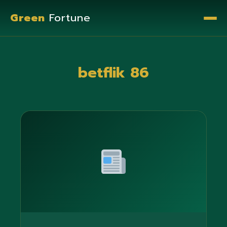
Green
Fortune
betflik 86