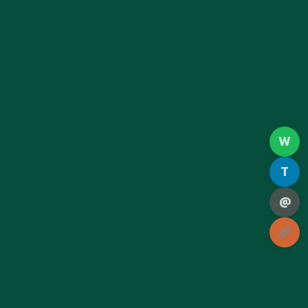
W
T
@