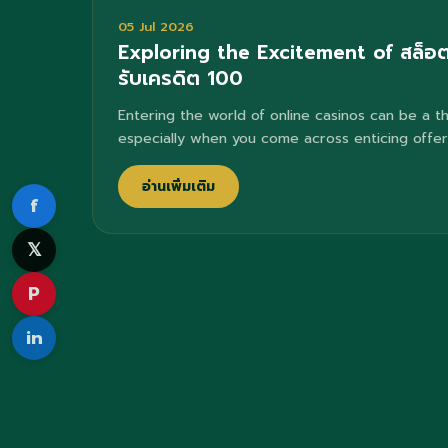
05 Jul 2026
Exploring the Excitement of สล็อต
รับเครดิต 100
Entering the world of online casinos can be a th
especially when you come across enticing offers
อ่านเพิ่มเติม
f
𝕏
P
in