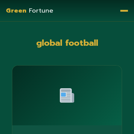
Green
Fortune
global football