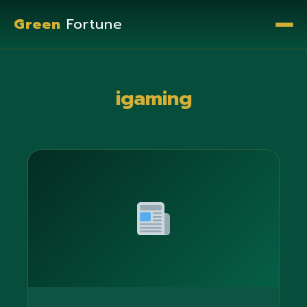
Green
Fortune
igaming