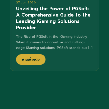
27 Jun 2026
Unveiling the Power of PGSoft:
A Comprehensive Guide to the
Leading iGaming Solutions
Provider
The Rise of PGSoft in the iGaming Industry
When it comes to innovative and cutting-
edge iGaming solutions, PGSoft stands out […]
อ่านเพิ่มเติม