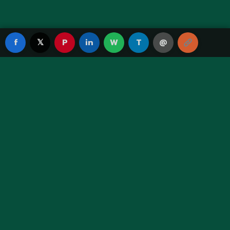
f
𝕏
P
in
W
T
@
Green Fortune TH
เว็บพนันออนไลน์ระดับพรีเมียม ให้บริการด้วยมาตรฐานสูงสุด
ปลอดภัย โปร่งใส จ่ายจริงทุกยอด
เมนูหลัก
หน้าแรก
แทงบอล
คาสิโน