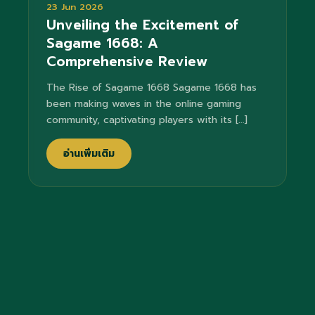
23 Jun 2026
Unveiling the Excitement of
Sagame 1668: A
Comprehensive Review
The Rise of Sagame 1668 Sagame 1668 has
been making waves in the online gaming
community, captivating players with its […]
อ่านเพิ่มเติม