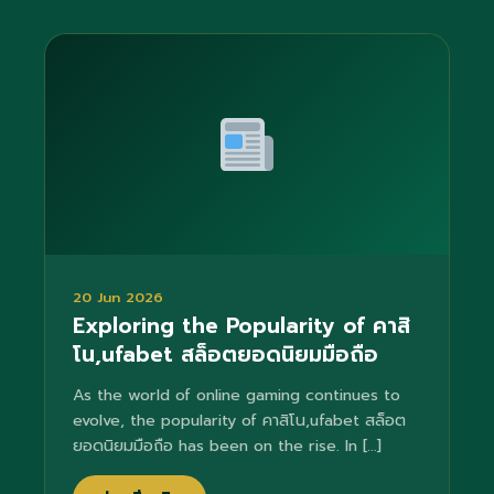
20 Jun 2026
Exploring the Popularity of คาสิ
โน,ufabet สล็อตยอดนิยมมือถือ
As the world of online gaming continues to
evolve, the popularity of คาสิโน,ufabet สล็อต
ยอดนิยมมือถือ has been on the rise. In […]