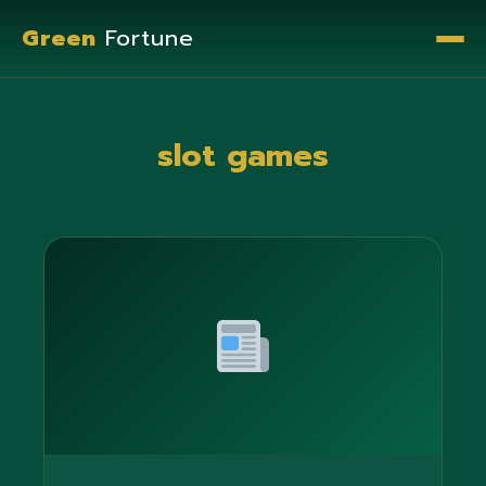
Green
Fortune
slot games