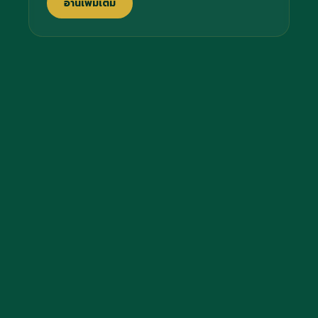
อ่านเพิ่มเติม