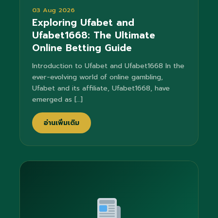
03 Aug 2026
Exploring Ufabet and
Ufabet1668: The Ultimate
Online Betting Guide
Introduction to Ufabet and Ufabet1668 In the
ever-evolving world of online gambling,
Ufabet and its affiliate, Ufabet1668, have
emerged as […]
อ่านเพิ่มเติม