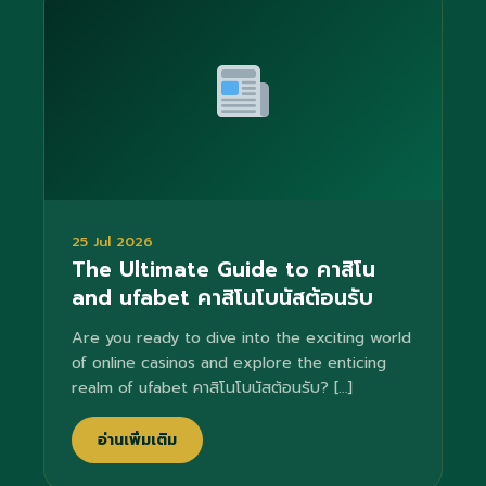
25 Jul 2026
The Ultimate Guide to คาสิโน
and ufabet คาสิโนโบนัสต้อนรับ
Are you ready to dive into the exciting world
of online casinos and explore the enticing
realm of ufabet คาสิโนโบนัสต้อนรับ? […]
อ่านเพิ่มเติม