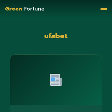
Green
Fortune
ufabet