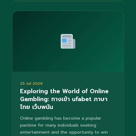
25 Jul 2026
Exploring the World of Online
Gambling: ทางเข้า ufabet ภาษา
ไทย เว็บพนัน
Online gambling has become a popular
pastime for many individuals seeking
entertainment and the opportunity to win