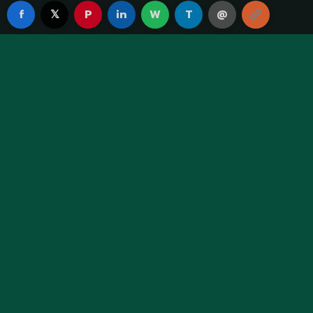
f
𝕏
P
in
W
T
@
Green Fortune TH
เว็บพนันออนไลน์ระดับพรีเมียม ให้บริการด้วยมาตรฐานสูงสุด
ปลอดภัย โปร่งใส จ่ายจริงทุกยอด
เมนูหลัก
หน้าแรก
แทงบอล
คาสิโน
สล็อต